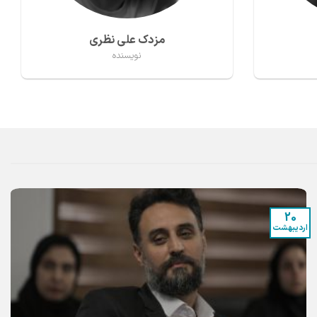
ارونداتی روی
نویسنده
20
اردیبهشت