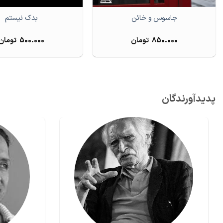
جاسوس و خائن
بدک نیستم
850.000
تومان
500.000
تومان
پدیدآورندگان