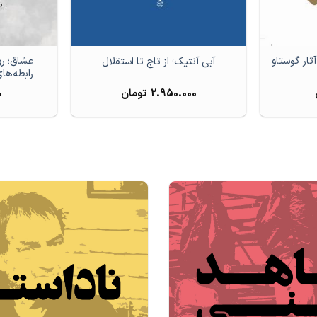
آثار گوستاو
عشاق؛ رو
آبی آنتیک؛ از تاج تا استقلال
رابطه‌ها
2.950.000
تومان
0