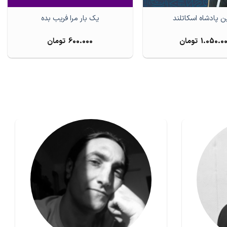
ن پادشاه اسکاتلند
یک بار مرا فریب بده
1.050.0
تومان
600.000
تومان