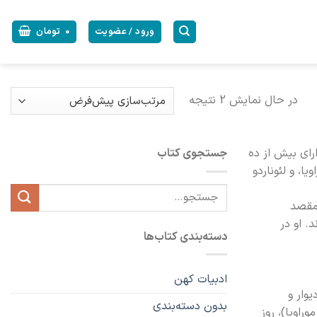
ورود / عضویت
0
تومان
در حال نمایش 2 نتیجه
و دارای بیش از ده
جستجوی کتاب
ا، و لئوناردو
جستجو
 مقصد
برای:
. او در
دسته‌بندی کتاب‌ها
ادبیات کهن
یوار و
بدون دسته‌بندی
راویا)، روز