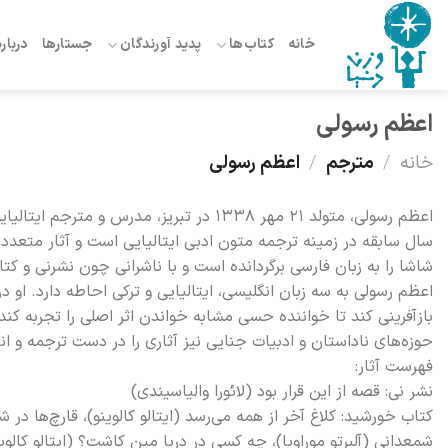
Ski
t
خانه
کتاب‌ها
پدید آورندگان
جستارها
درباره
conten
اعظم رسولی
خانه
/
مترجم
/
اعظم رسولی
اعظم رسولی، متولد ۲۱ مهر ۱۳۳۸ در تبریز، 
سال سابقه در زمینه ترجمه متون ادبی ایتالیایی است و آثار متعددی از 
شاشا را به زبان فارسی برگردانده است و با ناشرانی چون نشرنی و 
اعظم رسولی به سه زبان انگلیسی، ایتالیایی و ترکی احاطه دارد. او
بازآفرینی کند تا خواننده حسی مشابه خواندن اثر اصلی را تجربه کند. ب
حوزه‌های ناداستان و ادبیات جنایی نیز آثاری را در دست ترجمه و انت
فهرست آثار:
نشر نی: قصه از این قرار بود (لائورا والیاسیندی)
کتاب خورشید: کلاغ آخر از همه می‌رسد (ایتالو کالوینو)، قارچ‌ها در ش
شمعدانی (آلبرتو موراویا)، چه کسی در دریا مین کاشت؟ (ایتالو کالوین