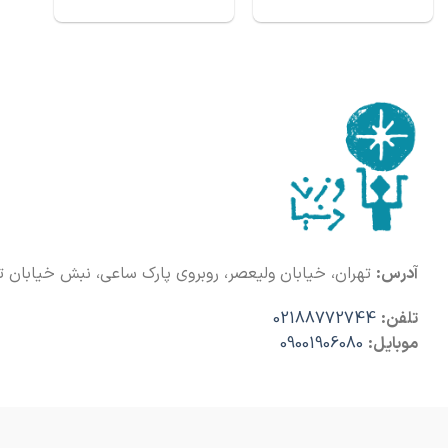
آدرس:
تهران، خیابان ولیعصر، روبروی پارک ساعی، نبش خیابان تختی، پلاک 
تلفن:
02188772744
موبایل:
09001906080