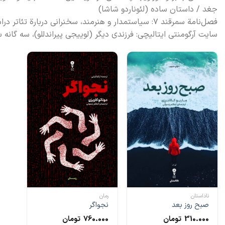
جغد / داستان ساده (لئوناردو شاشا)
فصل‌نامة سمرقند ۷: سیاستمدار و هنرمند، سخنرانی دربارة تئاتر دراماتیک (لوییجی پیراندللو)
سایت آرگومنتی ایتالیچی: فرزندی دیگر (لوییجی پیراندللو)، سه گانه س
ناداستان
رمان
صبح روز بعد
نجواگر
310.000
تومان
760.000
تومان