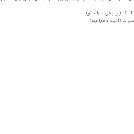
قراط (اکیله کامپانیله)