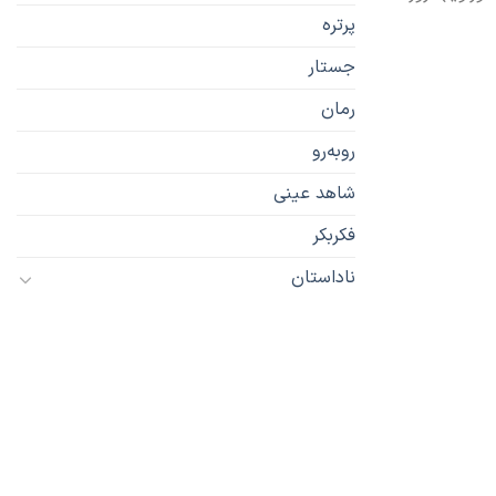
پرتره
جستار
رمان
رو‌به‌رو
شاهد عینی
فکربکر
ناداستان