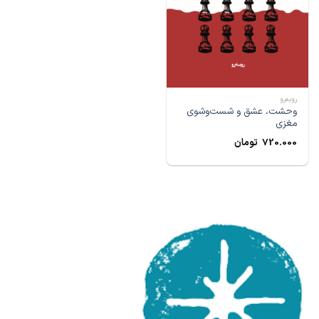
رو‌به‌رو
وحشت، عشق و شست‌و‌شوی
مغزی
720.000
تومان