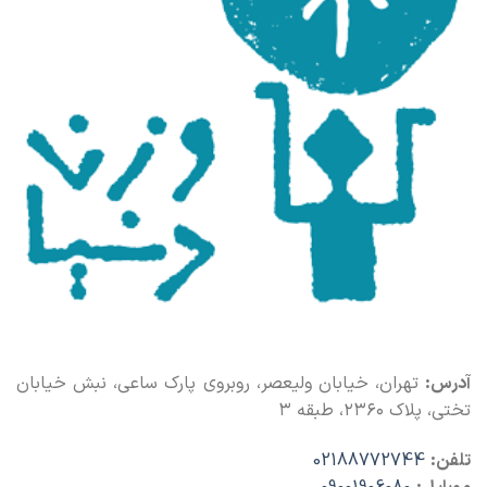
آدرس:
تهران، خیابان ولیعصر، روبروی پارک ساعی، نبش خیابان
تختی، پلاک ۲۳۶۰، طبقه ۳
تلفن:
02188772744