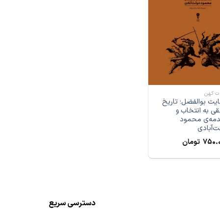
ات کهن
یت بوالفضل؛ تاریخ
قی به انتخاب و
مه‌ی محمود
ت‌‌آبادی
750.
تومان
دسترسی سریع