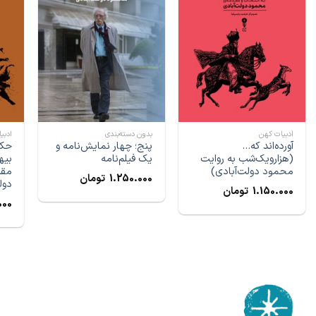
ادبیات کهن
بدون دسته‌بندی
ادبی
آورده‌اند که…
پنج؛ چهار نمایش‌نامه و
حکا
(هزارویک‌شب به روایت
یک فیلم‌نامه‌
بیه
محمود دولت‌آبادی)
مقد
1.250.000
تومان
دول
1.150.000
تومان
000