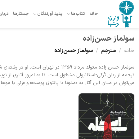
Ski
t
خانه
کتاب‌ها
پدید آورندگان
جستارها
درباره
conten
سولماز حسن‌زاده
خانه
/
مترجم
/
سولماز حسن‌زاده
سولماز حسن زاده متولد مرداد ۱۳۵۹ در 
ترجمه از زبان تُرکی-استانبولی مشغول است. تا به امروز آثاری از نو
می‌توان در میان این آثار به «مدونا با پالتوی پوست» و «زنی با موهای