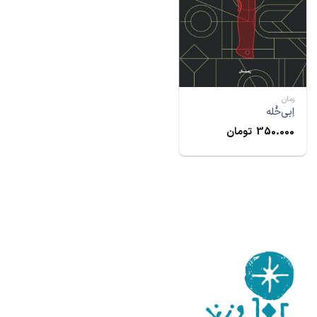
رمان
اِبی‌خُله
350.000
تومان