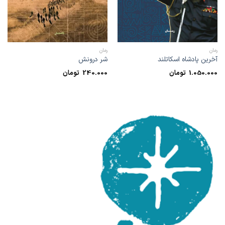
رمان
رمان
آخرین پادشاه اسکاتلند
شر درونش
1.050.000
تومان
240.000
تومان