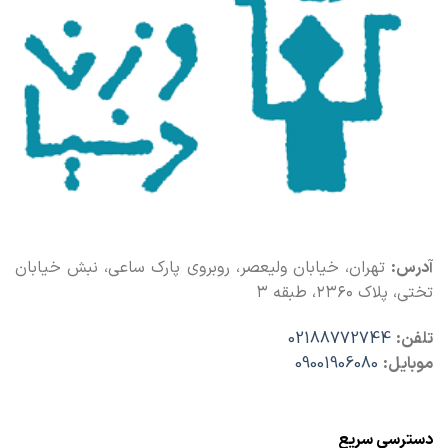
آدرس:
تهران، خیابان ولیعصر، روبروی پارک ساعی، نبش خیابان
تختی، پلاک ۲۳۶۰، طبقه ۳
تلفن:
02188772744
موبایل:
09001906080
دسترسی سریع