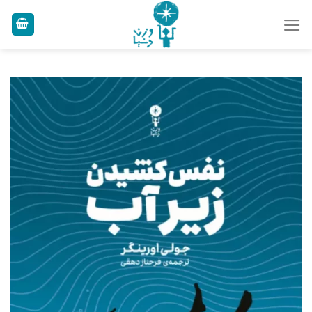
Ski
t
conten