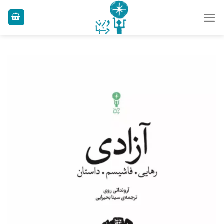
Ski
t
conten