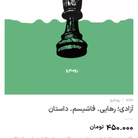
خانه
/
رو‌به‌رو
آزادی؛ رهایی. فاشیسم. داستان
450.000
تومان