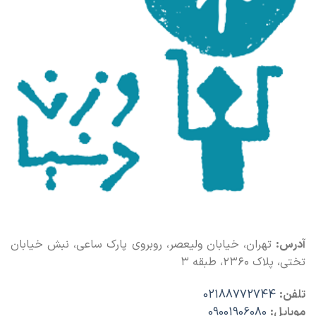
آدرس:
تهران، خیابان ولیعصر، روبروی پارک ساعی، نبش خیابان
تختی، پلاک ۲۳۶۰، طبقه ۳
تلفن:
02188772744
موبایل:
09001906080