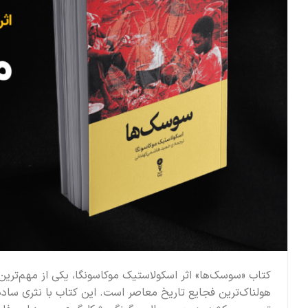
کتاب «سوسک‌ها» اثر اسکولاستیک موکاسونگا، یکی از مهم‌ترین 
هولناک‌ترین فجایع تاریخ معاصر است. این کتاب با نثری ساده، 