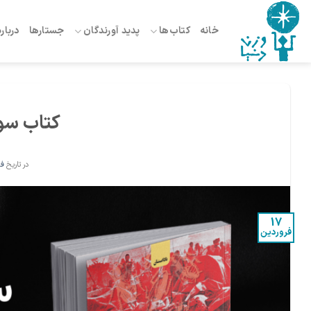
Ski
t
خانه
کتاب‌ها
پدید آورندگان
جستارها
درباره
conten
کتاب سو
در تاریخ
فرو
17
فروردین