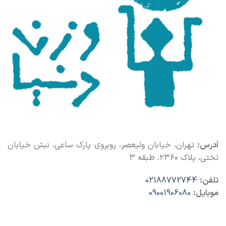
آدرس:
تهران، خیابان ولیعصر، روبروی پارک ساعی، نبش خیابان
تختی، پلاک ۲۳۶۰، طبقه ۳
تلفن:
02188772744
موبایل:
09001906080