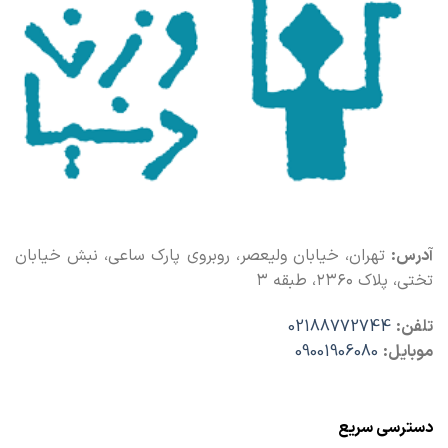
آدرس:
تهران، خیابان ولیعصر، روبروی پارک ساعی، نبش خیابان
تختی، پلاک ۲۳۶۰، طبقه ۳
تلفن:
02188772744
موبایل:
09001906080
دسترسی سریع