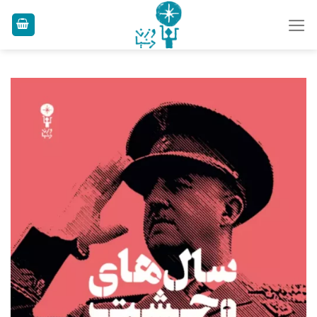
Ski
t
conten