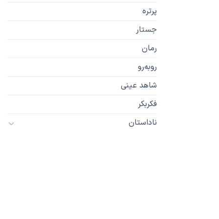
پرتره
جستار
رمان
رو‌به‌رو
شاهد عینی
فکربکر
ناداستان