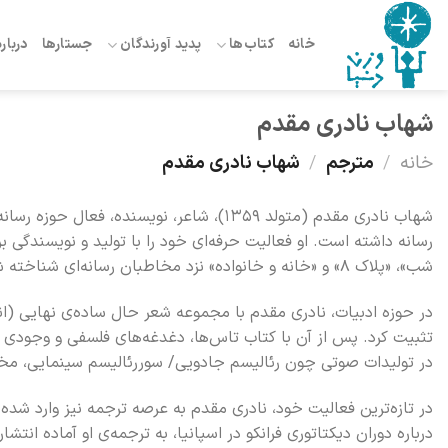
Ski
t
خانه
کتاب‌ها
پدید آورندگان
جستارها
درباره
conten
شهاب نادری مقدم
خانه
/
مترجم
/
شهاب نادری مقدم
شهاب نادری مقدم (متولد ۱۳۵۹)، شاعر، نویس
رسانه داشته است. او فعالیت حرفه‌ای خود را با تولید و نویسندگی بر
شب»، «پلاک ۸» و «خانه و خانواده» نزد مخاطبان رسانه‌ای شناخته شد.
در حوزه ادبیات، نادری مقدم با مجموعه شعر حال ساده‌ی نهایی (انتش
تثبیت کرد. پس از آن با کتاب تاس‌ها، دغدغه‌های فلسفی و وجودی خود
در تولیدات صوتی چون رئالیسم جادویی/ سوررئالیسم سینمایی، مخاط
در تازه‌ترین فعالیت خود، نادری مقدم به عرصه ترجمه نیز وارد ش
درباره دوران دیکتاتوری فرانکو در اسپانیا، به ترجمه‌ی او آماده ا