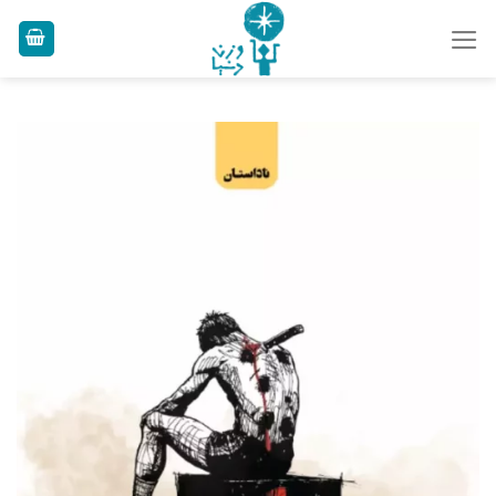
Ski
t
conten