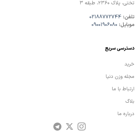
تختی، پلاک ۲۳۶۰، طبقه ۳
تلفن:
02188772744
موبایل:
09001906080
دسترسی سریع
خرید
مجله وزن دنیا
ارتباط با ما
بلاگ
درباره ما