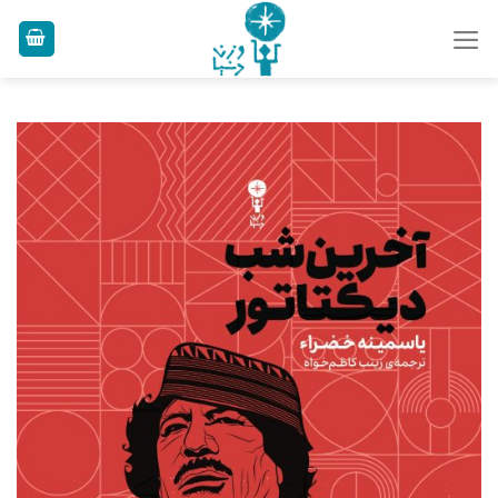
Ski
t
conten