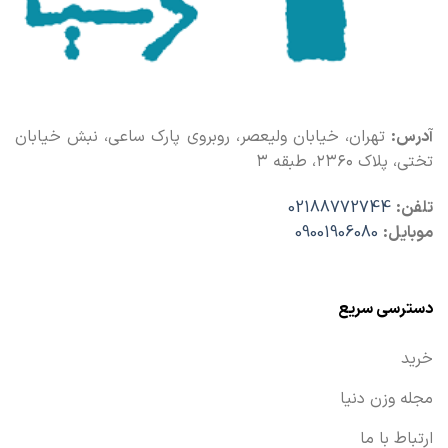
آدرس:
تهران، خیابان ولیعصر، روبروی پارک ساعی، نبش خیابان
تختی، پلاک ۲۳۶۰، طبقه ۳
تلفن:
02188772744
موبایل:
09001906080
دسترسی سریع
خرید
مجله وزن دنیا
ارتباط با ما