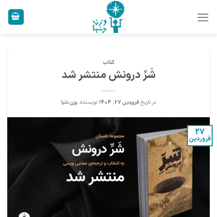
Ski
t
conten
کتاب
شَرِّ درونش منتشر شد
در تاریخ
فروردین 27, 1404
نویسنده:
وزن دنیا
27
فروردین