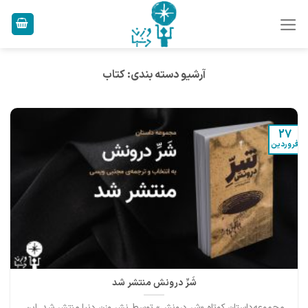
Ski
t
conten
آرشیو دسته بندی:
کتاب
27
فروردین
شَرِّ درونش منتشر شد
مجموعه‌داستان کوتاه «شر درونش» توسط نشر وزن دنیا منتشر شد. این