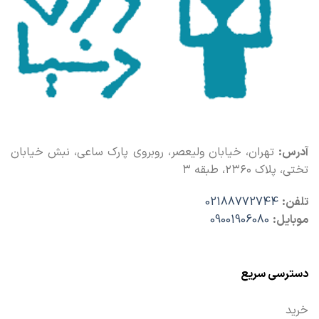
آدرس:
تهران، خیابان ولیعصر، روبروی پارک ساعی، نبش خیابان
تختی، پلاک ۲۳۶۰، طبقه ۳
تلفن:
02188772744
موبایل:
09001906080
دسترسی سریع
خرید