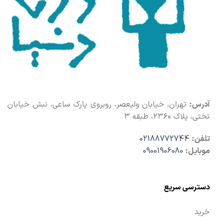
آدرس:
تهران، خیابان ولیعصر، روبروی پارک ساعی، نبش خیابان
تختی، پلاک ۲۳۶۰، طبقه ۳
تلفن:
02188772744
موبایل:
09001906080
دسترسی سریع
خرید