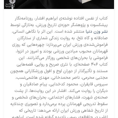
کتاب
از نفس افتاده
نوشته‌ی ابراهیم افشار، روزنامه‌نگار
پیشکسوت و پژوهشگر حوزه‌ی تاریخ ورزش، به‌تازگی توسط
نشر وزن دنیا
منتشر شده است. این اثر با نگاهی انسانی،
صادقانه و گاه تلخ، به روایت زندگی شماری از ستارگان
فراموش‌شده‌ی ورزش ایران می‌پردازد؛ چهره‌هایی که روزی
قهرمانان محبوب میادین ورزشی بودند و امروز در انزوا،
فراموشی یا بحران‌های شخصی روزگار می‌گذرانند. این
کتاب ۴۰۶ صفحه‌ای، با نثری صریح و روایی، قصه‌هایی
مستند و تأثیرگذار از دوران اوج و افول ورزشکارانی همچون
مجتبی محرمی، ناصر محمدخانی، مهدی هاشمی‌نسب،
سیروس قایقران، محمود کدخدایی، پیام صادقیان و
دیگران را روایت می‌کند. افشار در این روایت‌ها، از پشت
صحنه‌ی شهرت، فشارهای اجتماعی، بحران‌های شخصی و
سقوط تدریجی قهرمانان پرده برمی‌دارد و تصویری چندلایه
از تاریخ شفاهی ورزش ایران ارائه می‌دهد؛ تاریخی که
اغلب در حافظه‌ی رسمی نادیده گرفته شده است. ابراهیم