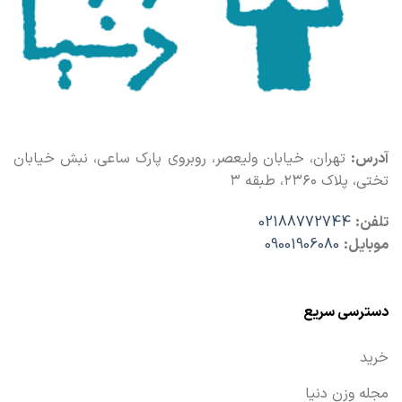
آدرس:
تهران، خیابان ولیعصر، روبروی پارک ساعی، نبش خیابان
تختی، پلاک ۲۳۶۰، طبقه ۳
تلفن:
02188772744
موبایل:
09001906080
دسترسی سریع
خرید
مجله وزن دنیا