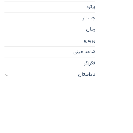
پرتره
جستار
رمان
رو‌به‌رو
شاهد عینی
فکربکر
ناداستان