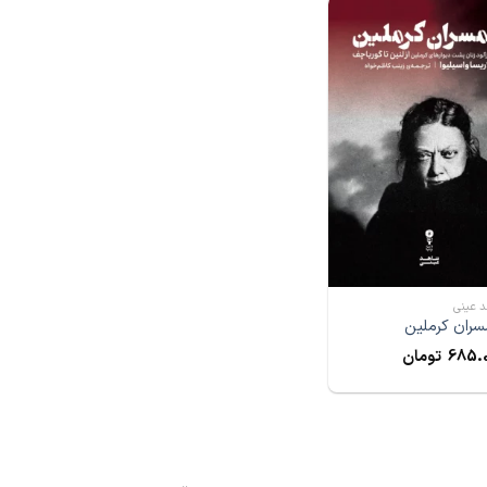
 عینی
ران کرملین
685.
تومان