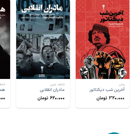
رمان
شاهد عینی
شاهد
آخرین شب دیکتاتور
مادران انقلابی
همس
320.000
تومان
620.000
تومان
000