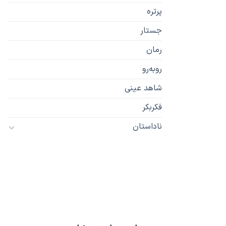
پرتره
جستار
رمان
رو‌به‌رو
شاهد عینی
فکربکر
ناداستان