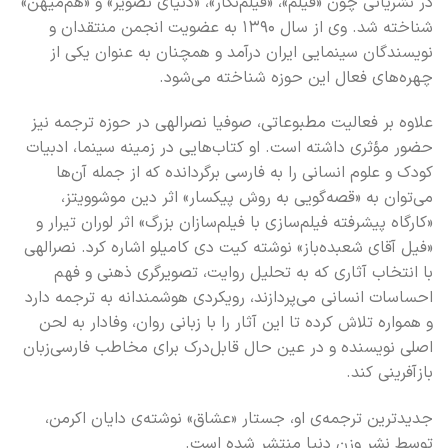
در نشریاتی چون «فیلم»، «فیلم‌نگار»، «دنیای تصویر» و «هم‌میهن»
شناخته شد. وی از سال ۱۳۹۰ به عضویت انجمن منتقدان و
نویسندگان سینمایی ایران درآمد و همچنان به عنوان یکی از
چهره‌های فعال این حوزه شناخته می‌شود.
علاوه بر فعالیت مطبوعاتی، صوفیا نصرالهی در حوزه ترجمه نیز
حضور مؤثری داشته است. او کتاب‌هایی در زمینه سینما، ادبیات
کودک و علوم انسانی را به فارسی برگردانده که از جمله آن‌ها
می‌توان به «قصه‌گویی به روش پیکسار» اثر دین موشوویتز،
«کارگاه پیشرفته فیلم‌سازی با فیلم‌سازان بزرگ» اثر لوران تیرار و
«فیل آقای شعبده‌باز» نوشته کیت دی کامیلو اشاره کرد. نصرالهی
با انتخاب آثاری که به تحلیل روایت، تصویرگری ذهنی و فهم
احساسات انسانی می‌پردازند، رویکردی هوشمندانه به ترجمه دارد
و همواره تلاش کرده تا این آثار را با زبانی روان، وفادار به لحن
اصلی نویسنده و در عین حال قابل‌درک برای مخاطب فارسی‌زبان
بازآفرینی کند.
جدیدترین ترجمه‌ی او، جستار «عشاق» نوشته‌ی دایان اکرمن،
توسط نشر وزن دنیا منتشر شده است.