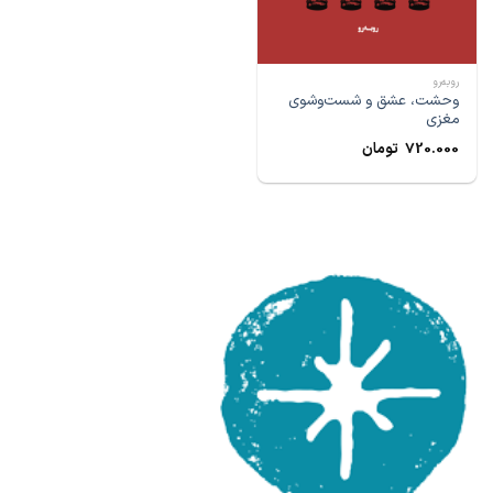
رو‌به‌رو
وحشت، عشق و شست‌و‌شوی
مغزی
720.000
تومان