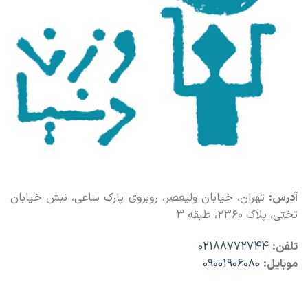
آدرس:
تهران، خیابان ولیعصر، روبروی پارک ساعی، نبش خیابان
تختی، پلاک ۲۳۶۰، طبقه ۳
تلفن:
02188772744
موبایل:
09001906080