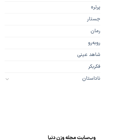
پرتره
جستار
رمان
رو‌به‌رو
شاهد عینی
فکربکر
ناداستان
وب‌سایت مجله وزن دنیا